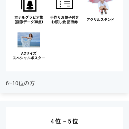
す。
・入札にはgoogleアカウントが必要です。
・入札時に入力いただくニックネームは、イベントや生
配信中にタレントから呼び上げられる可能性がございま
す。
・再入札の際、新しい入札とそのひとつ前の入札の合計
額がクレジットカードの利用可能枠を超えていた場合、
入札が拒否される可能性があります。
・入札確定までにはタイムラグがございますので、時間
に余裕を持った入札をお願いします。
・海外発送には対応しておりませんので、転送サービス
等をご利用ください。
6~10位の方
・オークション状況や商品の提供に関する連絡は、会員
登録時のGメールアドレスに送られます。
・特典の画像は全てイメージです。デザインが変更され
る場合がございます。 ============
※特典の内容は変更の可能性がございます。
※お渡し会は11月23日（火・祝）に都内のライブハウス