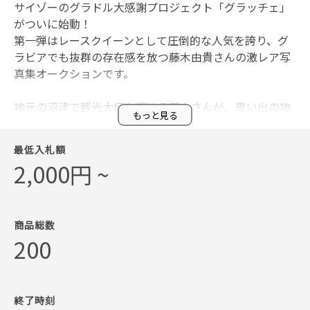
サイゾーのグラドル大感謝プロジェクト「グラッチェ」
がついに始動！
第一弾はレースクイーンとして圧倒的な人気を誇り、グ
ラビアでも抜群の存在感を放つ藤木由貴さんの激レア写
真集オークションです。
地元の沼津で観光大使も務める藤木さんが、思い出の地
もっと見る
を巡りながら笑顔を弾けさせ、実家では自分の育った部
屋で可愛らしくも生々しい姿を見せ、一家を支えた工場
最低入札額
では見事なカラダを赤裸々に見せつけてくれました。
2,000円 ~
人気タレントの実家グラビアは超貴重！ ご家族のご協
力もあり、手前味噌ながら素晴らしい1冊が出来上がりま
した。
商品総数
200
終了時刻