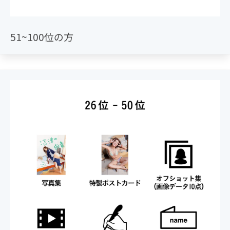
木さんとタクシーに乗っていただき、ふたりの時間を楽
しみながら近郊の駅までお送りします）／ハートロック
（藤木さんが撮影中に拾ったハート型の石をキャンバス
51~100位の方
プリント付きで贈呈）
============
※特典の内容は変更の可能性がございます。
※お渡し会は11月23日（火・祝）に都内のライブハウス
で実施予定です。
＜特典紹介＞
・先着200様限定特典「生写真3点セット」