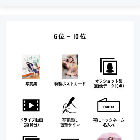
・5位～「特大パネルプリント（B1判）」
※このほかの特典については
公式Twitter
で随時公開し
ていきます！
-その他注意事項-
・決済はクレジットカードのみの対応となっておりま