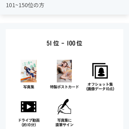
101~150位の方
============
＜落札順位帯ごとのプライズ＞
200位～：特製ポストカード
150位～：オフショット集（画像データ10点）／ドライ
ブ動画（約10分）
100位～：写真集に藤木さんのサインが入ります
50位～：写真集の帯に落札者さまのニックネームが入り
ます／特選沼津のホテルグラビア集（画像データ30点）
25位～：藤木さんの手作りお菓子が堪能できる「お渡し
会」参加権（※）／アクリルスタンド
10位～：スペシャルポスター（A2判）
5位～：藤木さん直筆によるお手紙／特大パネルプリン
ト（B1判）
3位～：藤木さん本人とミニアルバムを制作できちゃう
権（お渡し会後の実施）／ナンバリング付き額装写真(フ
ィルム撮影)
1位：お渡し会後のツーショットお帰りドライブ権（藤