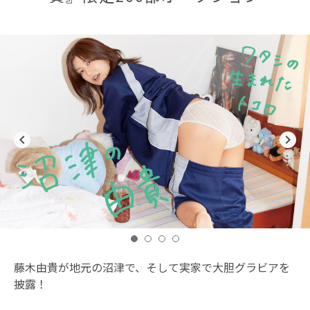
navigate_before
navigate_next
藤木由貴が地元の沼津で、そして実家で大胆グラビアを
披露！