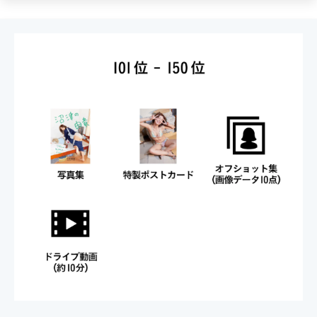
オークションは、10月29日（金）22時～10月31日
（日）22時までの3日間、今ご覧のページ上で入札でき
ます。
さらに、たとえ最終的に落札できなくとも、先着200名
の入札者には生写真3点セットをプレゼント！ しか
も、入札者全員に写真集の画像データを贈呈！
落札の成否に関わらない特典もありますので、ぜひお楽
しみください。
事前の会員登録は
こちら
から可能です！
落札順位帯によってスペシャルな特典が付きますので、
ぜひお見逃しなく！
（特典の詳細は公式Twitter
＠GravureGrazie
にて随時公
開）
すべて下位特典を含みますので、1位の方は完全コンプリ
ート！という仕組みです。